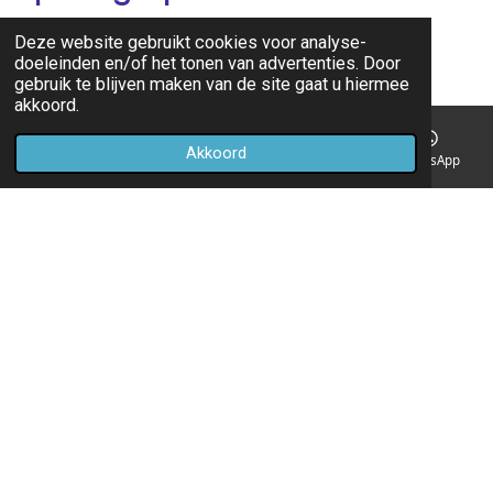
Maandag - 8.00-17.00
Deze website gebruikt cookies voor analyse-
doeleinden en/of het tonen van advertenties. Door
gebruik te blijven maken van de site gaat u hiermee
Dinsdag - 7.00-17.00
akkoord.
woensdag - Gesloten
Akkoord
E-mailadres
Telefoonnummer
Kaart
WhatsApp
Donderdag- 7.00-16.00
Vrijdag- 7.00-14.00
Behandelingen vinden plaats op afspraak, dus neem gerust
contact met mij op.