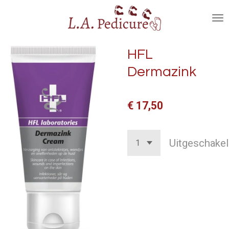
Ga
direct
naar
de
HFL
hoofdinhoud
Dermazink
€ 17,50
Uitgeschakel